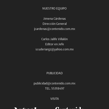
NUESTRO EQUIPO
Jimena Cárdenas
Dirección General
jcardenas@contenido.com.mx
Carlos Jalife Villalón
Editor en Jefe
scuderiargz@yahoo.com.mx
PUBLICIDAD
publicidad@contenido.com.mx
TEL. 55318497
VISITA