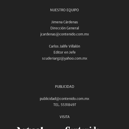
NUESTRO EQUIPO
Jimena Cárdenas
Dirección General
jcardenas@contenido.com.mx
Carlos Jalife Villalón
Editor en Jefe
scuderiargz@yahoo.com.mx
PUBLICIDAD
publicidad@contenido.com.mx
TEL. 55318497
VISITA