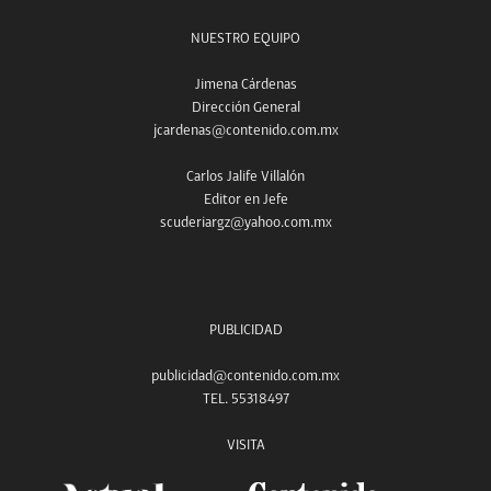
NUESTRO EQUIPO
Jimena Cárdenas
Dirección General
jcardenas@contenido.com.mx
Carlos Jalife Villalón
Editor en Jefe
scuderiargz@yahoo.com.mx
PUBLICIDAD
publicidad@contenido.com.mx
TEL. 55318497
VISITA