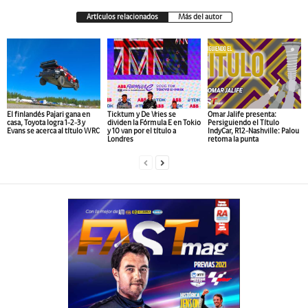
Artículos relacionados
Más del autor
El finlandés Pajari gana en
Ticktum y De Vries se
Omar Jalife presenta:
casa, Toyota logra 1-2-3 y
dividen la Fórmula E en Tokio
Persiguiendo el Título
Evans se acerca al título WRC
y 10 van por el título a
IndyCar, R12-Nashville: Palou
Londres
retoma la punta