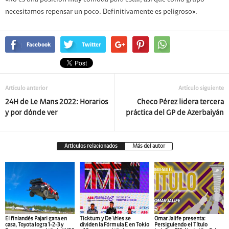
«No es una posición muy cómoda para estar, así que como grupo
necesitamos repensar un poco. Definitivamente es peligroso».
Facebook
Twitter
Artículo anterior
Artículo siguiente
24H de Le Mans 2022: Horarios
Checo Pérez lidera tercera
y por dónde ver
práctica del GP de Azerbaiyán
Artículos relacionados
Más del autor
El finlandés Pajari gana en
Ticktum y De Vries se
Omar Jalife presenta:
casa, Toyota logra 1-2-3 y
dividen la Fórmula E en Tokio
Persiguiendo el Título