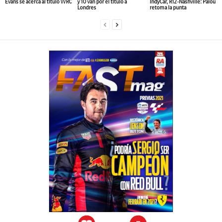
Evans se acerca al título WRC
y 10 van por el título a
IndyCar, R12-Nashville: Palou
Londres
retoma la punta