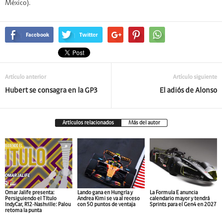
México).
Facebook
Twitter
Artículo anterior
Artículo siguiente
Hubert se consagra en la GP3
El adiós de Alonso
Artículos relacionados
Más del autor
Omar Jalife presenta:
Lando gana en Hungría y
La Formula E anuncia
Persiguiendo el Título
Andrea Kimi se va al receso
calendario mayor y tendrá
IndyCar, R12-Nashville: Palou
con 50 puntos de ventaja
Sprints para el Gen4 en 2027
retoma la punta