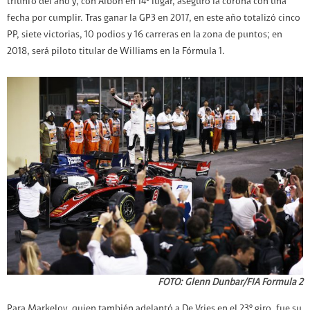
triunfo del año y, con Albon en 14º lugar, aseguró la corona con una
fecha por cumplir. Tras ganar la GP3 en 2017, en este año totalizó cinco
PP, siete victorias, 10 podios y 16 carreras en la zona de puntos; en
2018, será piloto titular de Williams en la Fórmula 1.
FOTO: Glenn Dunbar/FIA Formula 2
Para Markelov, quien también adelantó a De Vries en el 23º giro, fue su