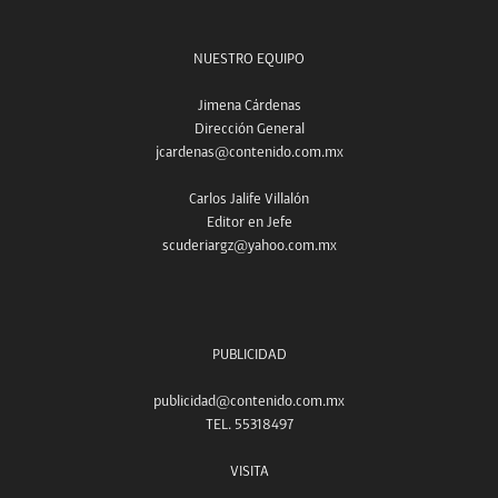
NUESTRO EQUIPO
Jimena Cárdenas
Dirección General
jcardenas@contenido.com.mx
Carlos Jalife Villalón
Editor en Jefe
scuderiargz@yahoo.com.mx
PUBLICIDAD
publicidad@contenido.com.mx
TEL. 55318497
VISITA