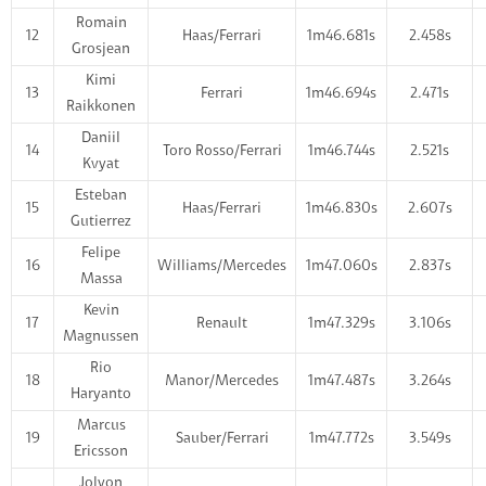
Romain
12
Haas/Ferrari
1m46.681s
2.458s
Grosjean
Kimi
13
Ferrari
1m46.694s
2.471s
Raikkonen
Daniil
14
Toro Rosso/Ferrari
1m46.744s
2.521s
Kvyat
Esteban
15
Haas/Ferrari
1m46.830s
2.607s
Gutierrez
Felipe
16
Williams/Mercedes
1m47.060s
2.837s
Massa
Kevin
17
Renault
1m47.329s
3.106s
Magnussen
Rio
18
Manor/Mercedes
1m47.487s
3.264s
Haryanto
Marcus
19
Sauber/Ferrari
1m47.772s
3.549s
Ericsson
Jolyon