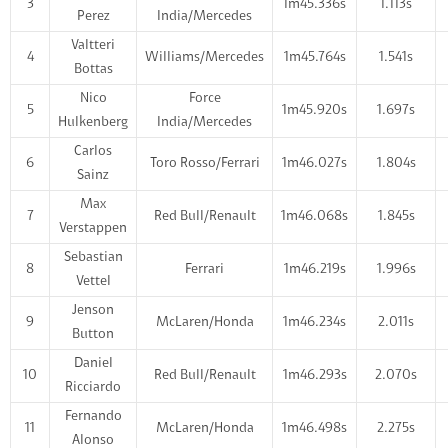
3
1m45.336s
1.113s
Perez
India/Mercedes
Valtteri
4
Williams/Mercedes
1m45.764s
1.541s
Bottas
Nico
Force
5
1m45.920s
1.697s
Hulkenberg
India/Mercedes
Carlos
6
Toro Rosso/Ferrari
1m46.027s
1.804s
Sainz
Max
7
Red Bull/Renault
1m46.068s
1.845s
Verstappen
Sebastian
8
Ferrari
1m46.219s
1.996s
Vettel
Jenson
9
McLaren/Honda
1m46.234s
2.011s
Button
Daniel
10
Red Bull/Renault
1m46.293s
2.070s
Ricciardo
Fernando
11
McLaren/Honda
1m46.498s
2.275s
Alonso