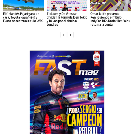
El finlandés Pajari gana en
Ticktum y De Vries se
Omar Jalife presenta:
casa, Toyota logra 1-2-3 y
dividen la Fórmula E en Tokio
Persiguiendo el Título
Evans se acerca al título WRC
y 10 van por el título a
IndyCar, R12-Nashville: Palou
Londres
retoma la punta