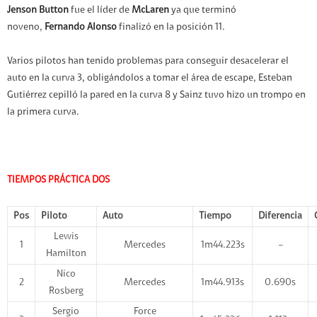
Jenson Button
fue el líder de
McLaren
ya que terminó
noveno,
Fernando Alonso
finalizó en la posición 11.
Varios pilotos han tenido problemas para conseguir desacelerar el
auto en la curva 3, obligándolos a tomar el área de escape, Esteban
Gutiérrez cepilló la pared en la curva 8 y Sainz tuvo hizo un trompo en
la primera curva.
TIEMPOS PRÁCTICA DOS
Pos
Piloto
Auto
Tiempo
Diferencia
Lewis
1
Mercedes
1m44.223s
–
Hamilton
Nico
2
Mercedes
1m44.913s
0.690s
Rosberg
Sergio
Force