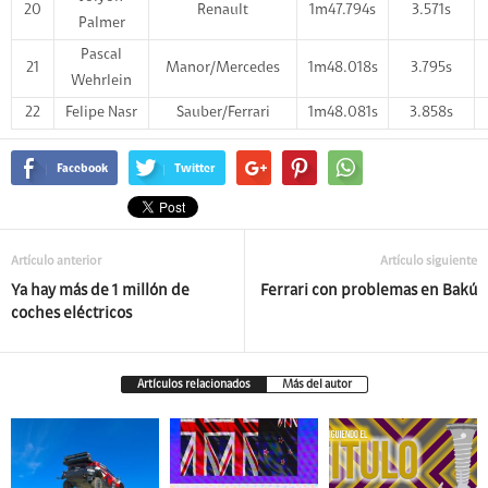
20
Renault
1m47.794s
3.571s
Palmer
Pascal
21
Manor/Mercedes
1m48.018s
3.795s
Wehrlein
22
Felipe Nasr
Sauber/Ferrari
1m48.081s
3.858s
Facebook
Twitter
Artículo anterior
Artículo siguiente
Ya hay más de 1 millón de
Ferrari con problemas en Bakú
coches eléctricos
Artículos relacionados
Más del autor