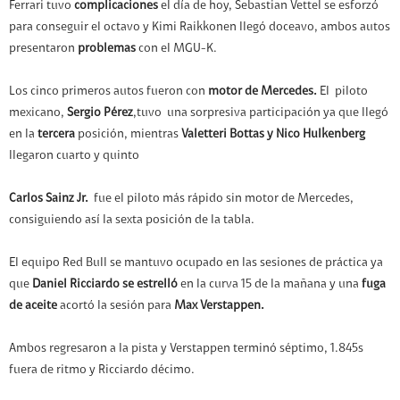
Ferrari tuvo
complicaciones
el día de hoy, Sebastian Vettel se esforzó
para conseguir el octavo y Kimi Raikkonen llegó doceavo, ambos autos
presentaron
problemas
con el MGU-K.
Los cinco primeros autos fueron con
motor de
Mercedes.
El piloto
mexicano,
Sergio Pérez
,tuvo una sorpresiva participación ya que llegó
en la
tercera
posición, mientras
Valetteri Bottas y Nico Hulkenberg
llegaron cuarto y quinto
Carlos Sainz Jr.
fue el piloto más rápido sin motor de Mercedes,
consiguiendo así la sexta posición de la tabla.
El equipo Red Bull se mantuvo ocupado en las sesiones de práctica ya
que
Daniel Ricciardo se estrelló
en la curva 15 de la mañana y una
fuga
de aceite
acortó la sesión para
Max Verstappen.
Ambos regresaron a la pista y Verstappen terminó séptimo, 1.845s
fuera de ritmo y Ricciardo décimo.