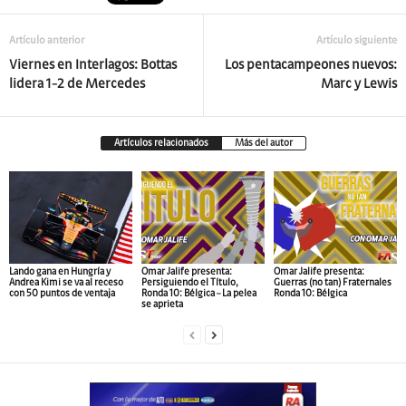
Artículo anterior
Artículo siguiente
Viernes en Interlagos: Bottas
Los pentacampeones nuevos:
lidera 1-2 de Mercedes
Marc y Lewis
Artículos relacionados
Más del autor
Lando gana en Hungría y
Omar Jalife presenta:
Omar Jalife presenta:
Andrea Kimi se va al receso
Persiguiendo el Título,
Guerras (no tan) Fraternales
con 50 puntos de ventaja
Ronda 10: Bélgica – La pelea
Ronda 10: Bélgica
se aprieta