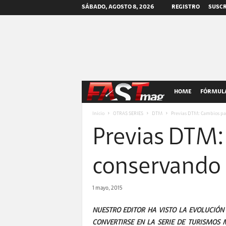
SÁBADO, AGOSTO 8, 2026
REGISTRO
SUSCR
F
HOME
FÓRMULA
A
Inicio
OTRAS SERIES
DTM
Previas DTM: Cambios par
Previas DTM:
S
T
conservando 
m
1 mayo, 2015
a
NUESTRO EDITOR HA VISTO LA EVOLUCIÓN
CONVERTIRSE EN LA SERIE DE TURISMOS 
g