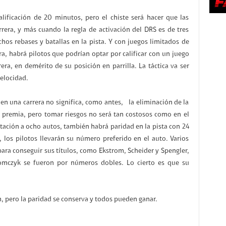
alificación de 20 minutos, pero el chiste será hacer que las
rera, y más cuando la regla de activación del DRS es de tres
hos rebases y batallas en la pista. Y con juegos limitados de
era, habrá pilotos que podrían optar por calificar con un juego
rera, en demérito de su posición en parrilla. La táctica va ser
velocidad.
en una carrera no significa, como antes, la eliminación de la
re premia, pero tomar riesgos no será tan costosos como en el
ción a ocho autos, también habrá paridad en la pista con 24
 los pilotos llevarán su número preferido en el auto. Varios
ara conseguir sus títulos, como Ekstrom, Scheider y Spengler,
omczyk se fueron por números dobles. Lo cierto es que su
, pero la paridad se conserva y todos pueden ganar.