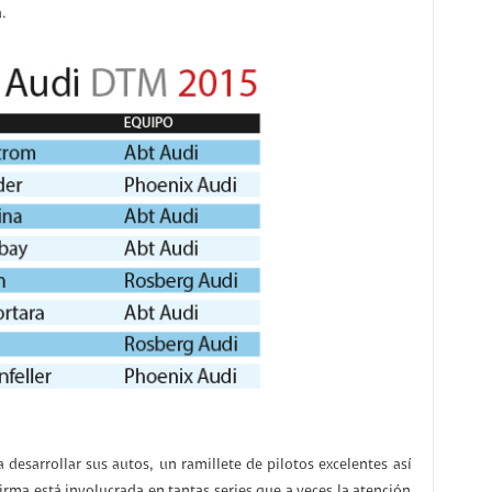
.
desarrollar sus autos, un ramillete de pilotos excelentes así
firma está involucrada en tantas series que a veces la atención