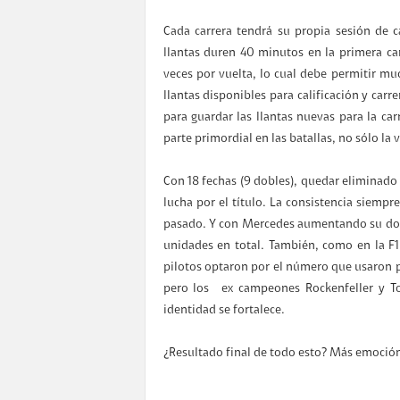
Cada carrera tendrá su propia sesión de c
llantas duren 40 minutos en la primera car
veces por vuelta, lo cual debe permitir muc
llantas disponibles para calificación y carr
para guardar las llantas nuevas para la car
parte primordial en las batallas, no sólo la 
Con 18 fechas (9 dobles), quedar eliminado 
lucha por el título. La consistencia siemp
pasado. Y con Mercedes aumentando su dota
unidades en total. También, como en la F1,
pilotos optaron por el número que usaron p
pero los ex campeones Rockenfeller y T
identidad se fortalece.
¿Resultado final de todo esto? Más emoción