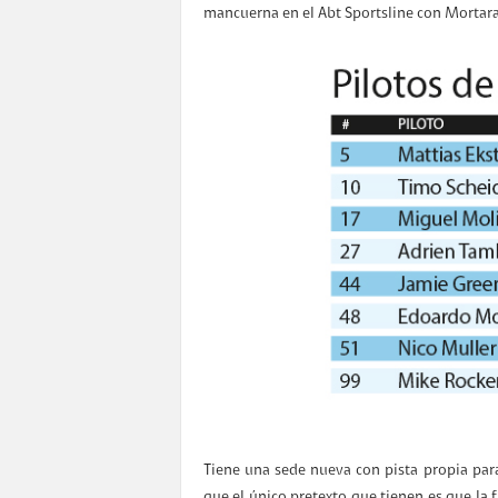
mancuerna en el Abt Sportsline con Mortara
Tiene una sede nueva con pista propia para 
que el único pretexto que tienen es que la 