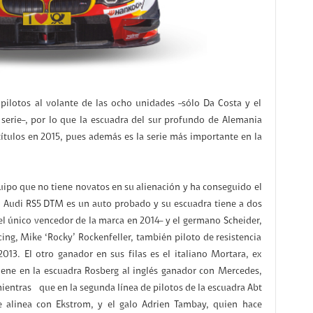
ilotos al volante de las ocho unidades –sólo Da Costa y el
erie–, por lo que la escuadra del sur profundo de Alemania
títulos en 2015, pues además es la serie más importante en la
uipo que no tiene novatos en su alienación y ha conseguido el
El Audi RS5 DTM es un auto probado y su escuadra tiene a dos
l único vencedor de la marca en 2014– y el germano Scheider,
ng, Mike ‘Rocky’ Rockenfeller, también piloto de resistencia
013. El otro ganador en sus filas es el italiano Mortara, ex
ene en la escuadra Rosberg al inglés ganador con Mercedes,
mientras que en la segunda línea de pilotos de la escuadra Abt
e alinea con Ekstrom, y el galo Adrien Tambay, quien hace