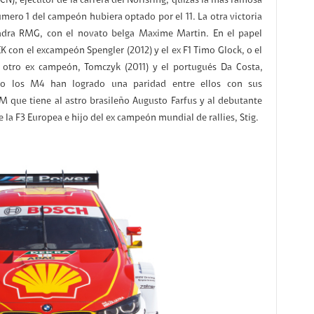
, ejecutor de la carrera del Norisring, quizás la más famosa
número 1 del campeón hubiera optado por el 11. La otra victoria
adra RMG, con el novato belga Maxime Martin. En el papel
K con el excampeón Spengler (2012) y el ex F1 Timo Glock, o el
otro ex campeón, Tomczyk (2011) y el portugués Da Costa,
o los M4 han logrado una paridad entre ellos con sus
que tiene al astro brasileño Augusto Farfus y al debutante
la F3 Europea e hijo del ex campeón mundial de rallies, Stig.