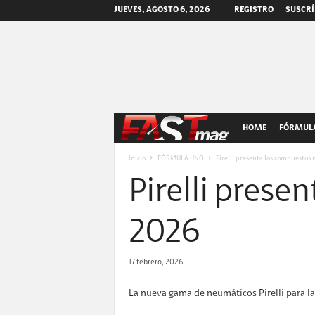
JUEVES, AGOSTO 6, 2026
REGISTRO
SUSCRÍ
F
HOME
FÓRMULA
A
Inicio
FÓRMULA UNO
Pirelli presenta los compuestos 
Pirelli prese
S
T
2026
m
17 febrero, 2026
a
La nueva gama de neumáticos Pirelli para l
g