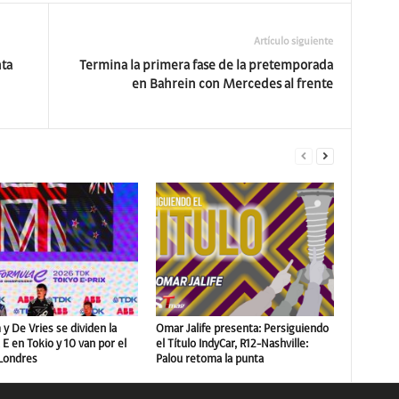
Artículo siguiente
ta
Termina la primera fase de la pretemporada
en Bahrein con Mercedes al frente
y De Vries se dividen la
Omar Jalife presenta: Persiguiendo
E en Tokio y 10 van por el
el Título IndyCar, R12-Nashville:
 Londres
Palou retoma la punta