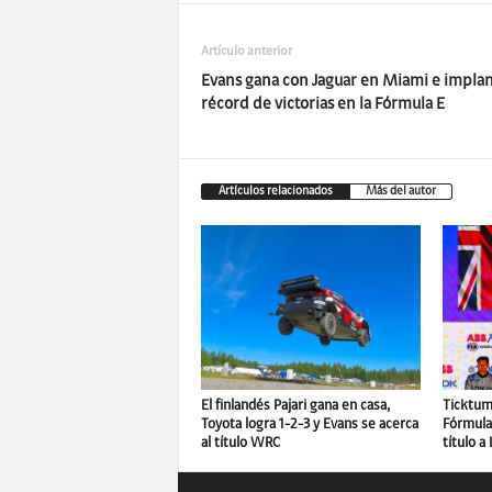
Artículo anterior
Evans gana con Jaguar en Miami e implan
récord de victorias en la Fórmula E
Artículos relacionados
Más del autor
El finlandés Pajari gana en casa,
Ticktum 
Toyota logra 1-2-3 y Evans se acerca
Fórmula 
al título WRC
título a