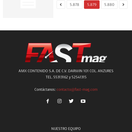
5.878
5.879
5.880
AMX CONTENIDO S.A. DE C.V. DARWIN 101 COL. ANZURES
TEL. 55313162 y 52541315
Contáctanos:
contacto@fast-mag.com
NUESTRO EQUIPO