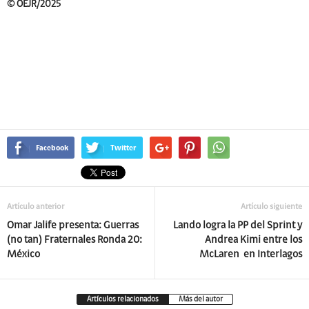
© OEJR/2025
Facebook
Twitter
Artículo anterior
Artículo siguiente
Omar Jalife presenta: Guerras
Lando logra la PP del Sprint y
(no tan) Fraternales Ronda 20:
Andrea Kimi entre los
México
McLaren en Interlagos
Artículos relacionados
Más del autor