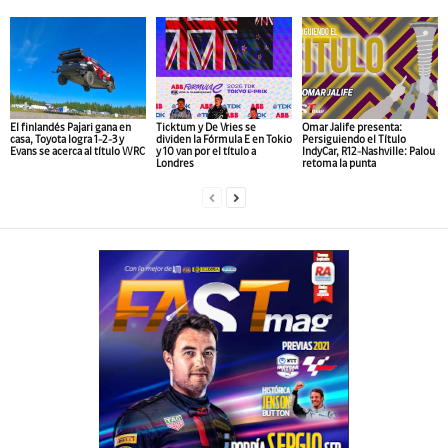
El finlandés Pajari gana en
Ticktum y De Vries se
Omar Jalife presenta:
casa, Toyota logra 1-2-3 y
dividen la Fórmula E en Tokio
Persiguiendo el Título
Evans se acerca al título WRC
y 10 van por el título a
IndyCar, R12-Nashville: Palou
Londres
retoma la punta