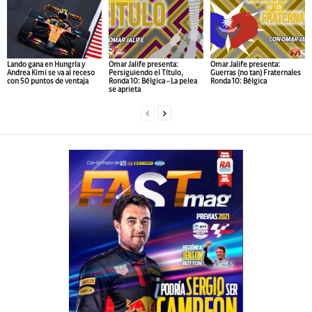
Lando gana en Hungría y
Omar Jalife presenta:
Omar Jalife presenta:
Andrea Kimi se va al receso
Persiguiendo el Título,
Guerras (no tan) Fraternales
con 50 puntos de ventaja
Ronda 10: Bélgica – La pelea
Ronda 10: Bélgica
se aprieta