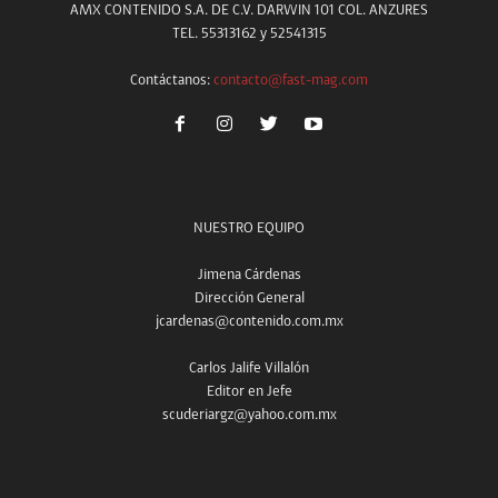
AMX CONTENIDO S.A. DE C.V. DARWIN 101 COL. ANZURES
TEL. 55313162 y 52541315
Contáctanos:
contacto@fast-mag.com
NUESTRO EQUIPO
Jimena Cárdenas
Dirección General
jcardenas@contenido.com.mx
Carlos Jalife Villalón
Editor en Jefe
scuderiargz@yahoo.com.mx