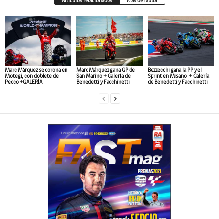
Artículos relacionados
Más del autor
Marc Márquez se corona en
Marc Márquez gana GP de
Bezzecchi gana la PP y el
Motegi, con doblete de
San Marino + Galería de
Sprint en Misano + Galería
Pecco +GALERÍA
Benedetti y Facchinetti
de Benedetti y Facchinetti