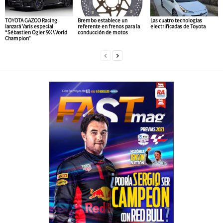
TOYOTA GAZOO Racing
Brembo establece un
Las cuatro tecnologías
lanzará Yaris especial
referente en frenos para la
electrificadas de Toyota
“Sébastien Ogier 9X World
conducción de motos
Champion”