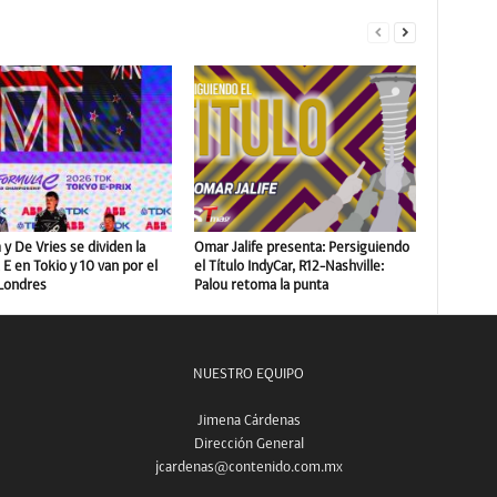
y De Vries se dividen la
Omar Jalife presenta: Persiguiendo
E en Tokio y 10 van por el
el Título IndyCar, R12-Nashville:
 Londres
Palou retoma la punta
NUESTRO EQUIPO
Jimena Cárdenas
Dirección General
jcardenas@contenido.com.mx