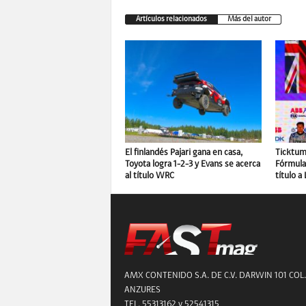
Artículos relacionados
Más del autor
El finlandés Pajari gana en casa,
Ticktum 
Toyota logra 1-2-3 y Evans se acerca
Fórmula 
al título WRC
título a
AMX CONTENIDO S.A. DE C.V. DARWIN 101 COL.
ANZURES
TEL. 55313162 y 52541315