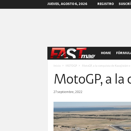
JUEVES, AGOSTO 6, 2026
REGISTRO
SUSCRÍ
F
HOME
FÓRMULA
A
Inicio
MOTOGP
MotoGP, a la conquista de Kazajistán e 
MotoGP, a la 
S
T
27 septiembre, 2022
m
a
g