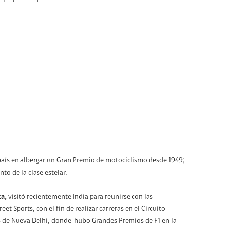
º país en albergar un Gran Premio de motociclismo desde 1949;
to de la clase estelar.
a,
visitó recientemente India para reunirse con las
et Sports, con el fin de realizar carreras en el Circuito
as de Nueva Delhi, donde hubo Grandes Premios de F1 en la