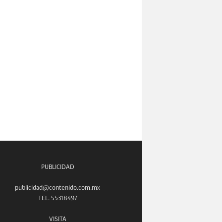
PUBLICIDAD
publicidad@contenido.com.mx
TEL. 55318497
VISITA