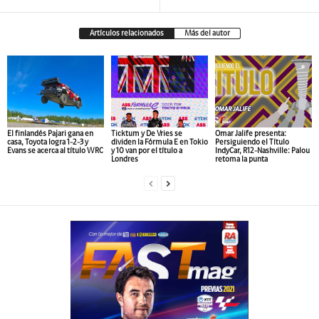
Artículos relacionados
Más del autor
El finlandés Pajari gana en
Ticktum y De Vries se
Omar Jalife presenta:
casa, Toyota logra 1-2-3 y
dividen la Fórmula E en Tokio
Persiguiendo el Título
Evans se acerca al título WRC
y 10 van por el título a
IndyCar, R12-Nashville: Palou
Londres
retoma la punta