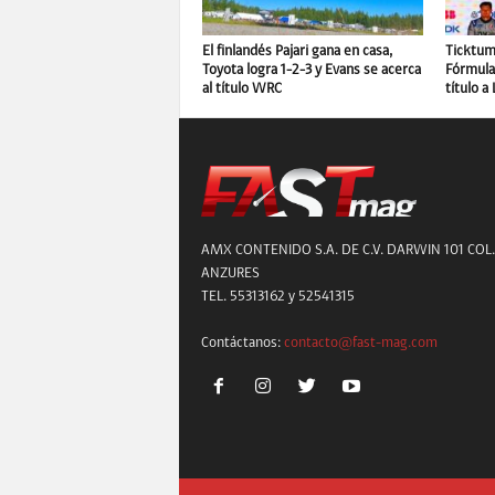
El finlandés Pajari gana en casa,
Ticktum 
Toyota logra 1-2-3 y Evans se acerca
Fórmula 
al título WRC
título a
AMX CONTENIDO S.A. DE C.V. DARWIN 101 COL.
ANZURES
TEL. 55313162 y 52541315
Contáctanos:
contacto@fast-mag.com