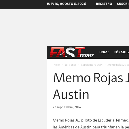
JUEVES, AGOSTO 6, 2026
REGISTRO
SUSCRÍ
F
HOME
FÓRMULA
A
Inicio
Ediciones
Septiembre 2014
Memo Rojas Jr. c
Memo Rojas Jr
S
T
Austin
m
22 septiembre, 2014
a
Memo Rojas Jr., piloto de Escudería Telmex, y
las Américas de Austin para triunfar en la 
g