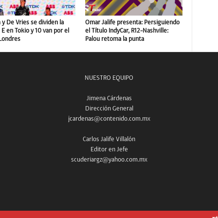
y De Vries se dividen la
Omar Jalife presenta: Persiguiendo
E en Tokio y 10 van por el
el Título IndyCar, R12-Nashville:
 Londres
Palou retoma la punta
NUESTRO EQUIPO
Jimena Cárdenas
Dirección General
jcardenas@contenido.com.mx
Carlos Jalife Villalón
Editor en Jefe
scuderiargz@yahoo.com.mx