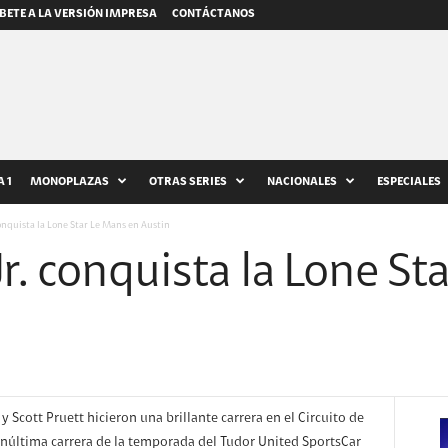
BETE A LA VERSIÓN IMPRESA
CONTÁCTANOS
 1
MONOPLAZAS
OTRAS SERIES
NACIONALES
ESPECIALES
onquista la Lone Star Le Mans en Austin
. conquista la Lone St
 Scott Pruett hicieron una brillante carrera en el Circuito de
penúltima carrera de la temporada del Tudor United SportsCar