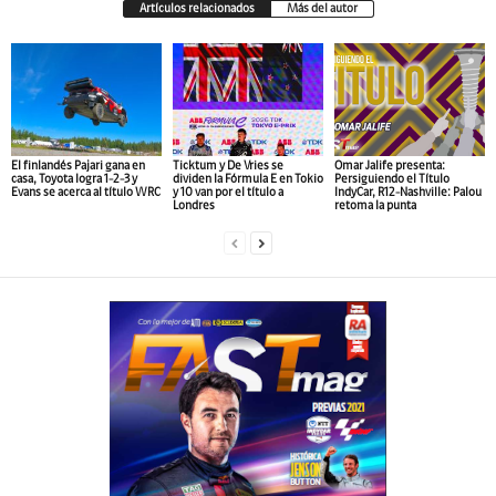
Artículos relacionados
Más del autor
El finlandés Pajari gana en
Ticktum y De Vries se
Omar Jalife presenta:
casa, Toyota logra 1-2-3 y
dividen la Fórmula E en Tokio
Persiguiendo el Título
Evans se acerca al título WRC
y 10 van por el título a
IndyCar, R12-Nashville: Palou
Londres
retoma la punta