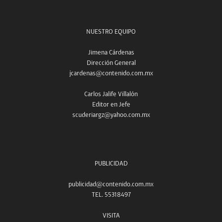
NUESTRO EQUIPO
Jimena Cárdenas
Dirección General
jcardenas@contenido.com.mx
Carlos Jalife Villalón
Editor en Jefe
scuderiargz@yahoo.com.mx
PUBLICIDAD
publicidad@contenido.com.mx
TEL. 55318497
VISITA