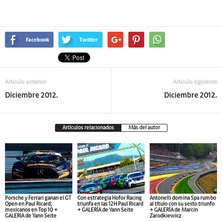
Facebook
Twitter
Artículo anterior
Artículo siguiente
Diciembre 2012.
Diciembre 2012.
Artículos relacionados
Más del autor
Porsche y Ferrari ganan el GT
Con estrategia Hofor Racing
Antonelli domina Spa rumbo
Open en Paul Ricard;
triunfa en las 12H Paul Ricard
al título con su sexto triunfo
mexicanos en Top 10 +
+ GALERÍA de Yann Seite
+ GALERÍA de Marcin
GALERIA de Yann Seite
Zarodkiewicz