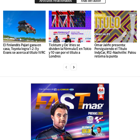
Artículos relacionados
Más del autor
El finlandés Pajari gana en
Ticktum y De Vries se
Omar Jalife presenta:
casa, Toyota logra 1-2-3 y
dividen la Fórmula E en Tokio
Persiguiendo el Título
Evans se acerca al título WRC
y 10 van por el título a
IndyCar, R12-Nashville: Palou
Londres
retoma la punta