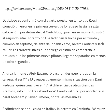
https://twitter.com/MotoGP/status/1013403314145447936
Dovizioso se conformó con el cuarto puesto, en tanto que Rossi
cometió un error en la primera curva que lo retrasó hasta la sexta
colocación, por detrás de Cal Crutchlow, quien en su momento subió
al segundo sitio. Lorenzo no fue factor en la lucha por el triunfo y
culminó en séptimo, delante de Johann Zarco, Álvaro Bautista y Jack
Miller. Las características que entregó el estilo de competencia
provocó que los primeros nueve pilotos llegaran separados en menos
de ocho segundos.
Andrea Iannone y Aleix Espargaró pasaron desapercibidos en la
carrera, al ser 11º y 13º, respectivamente; misma situación para Dani
Pedrosa, quien concluyó en 15º. A diferencia de otros Grandes
Premios, solo hubo tres abandonos: Danilo Petrucci por accidente, y
Karel Abraham y Xavier Simeon, por fallas mecánicas.
Redimiéndose de su caída en Italia y la derrota en Cataluña, Márquez