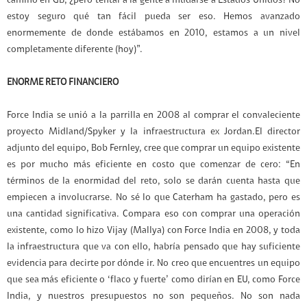
camino en GB, ¿pero tentar a la gente a mudarse a Estados Unidos? No
estoy seguro qué tan fácil pueda ser eso. Hemos avanzado
enormemente de donde estábamos en 2010, estamos a un nivel
completamente diferente (hoy)”.
ENORME RETO FINANCIERO
Force India se unió a la parrilla en 2008 al comprar el convaleciente
proyecto Midland/Spyker y la infraestructura ex Jordan.El director
adjunto del equipo, Bob Fernley, cree que comprar un equipo existente
es por mucho más eficiente en costo que comenzar de cero: “En
términos de la enormidad del reto, solo se darán cuenta hasta que
empiecen a involucrarse. No sé lo que Caterham ha gastado, pero es
una cantidad significativa. Compara eso con comprar una operación
existente, como lo hizo Vijay (Mallya) con Force India en 2008, y toda
la infraestructura que va con ello, habría pensado que hay suficiente
evidencia para decirte por dónde ir. No creo que encuentres un equipo
que sea más eficiente o ‘flaco y fuerte’ como dirían en EU, como Force
India, y nuestros presupuestos no son pequeños. No son nada