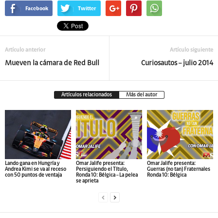
Facebook
Twitter
Artículo anterior
Artículo siguiente
Mueven la cámara de Red Bull
Curiosautos – julio 2014
Artículos relacionados
Más del autor
Lando gana en Hungría y
Omar Jalife presenta:
Omar Jalife presenta:
Andrea Kimi se va al receso
Persiguiendo el Título,
Guerras (no tan) Fraternales
con 50 puntos de ventaja
Ronda 10: Bélgica – La pelea
Ronda 10: Bélgica
se aprieta