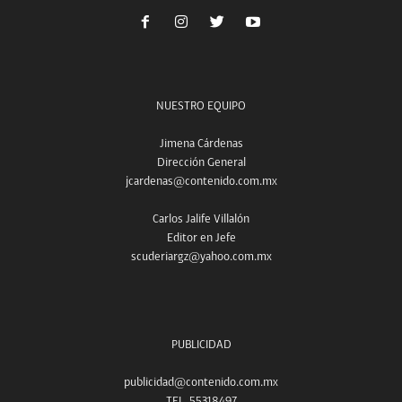
NUESTRO EQUIPO
Jimena Cárdenas
Dirección General
jcardenas@contenido.com.mx
Carlos Jalife Villalón
Editor en Jefe
scuderiargz@yahoo.com.mx
PUBLICIDAD
publicidad@contenido.com.mx
TEL. 55318497