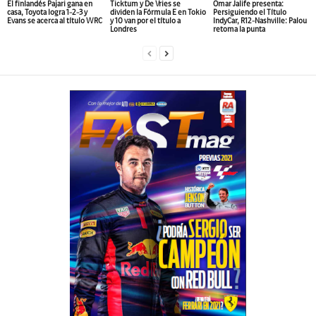
El finlandés Pajari gana en
Ticktum y De Vries se
Omar Jalife presenta:
casa, Toyota logra 1-2-3 y
dividen la Fórmula E en Tokio
Persiguiendo el Título
Evans se acerca al título WRC
y 10 van por el título a
IndyCar, R12-Nashville: Palou
Londres
retoma la punta