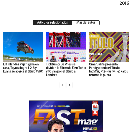
2016
Artículos relacionados
Más del autor
El finlandés Pajari gana en
Ticktum y De Vries se
Omar Jalife presenta:
casa, Toyota logra 1-2-3 y
dividen la Fórmula E en Tokio
Persiguiendo el Título
Evans se acerca al título WRC
y 10 van por el título a
IndyCar, R12-Nashville: Palou
Londres
retoma la punta