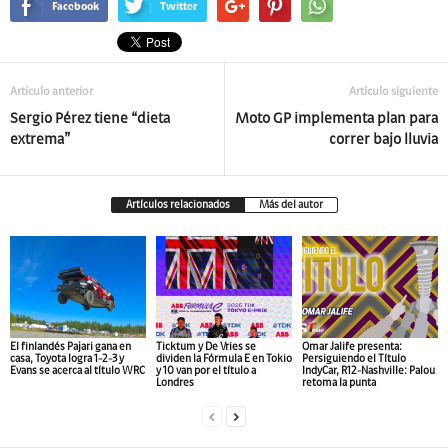
Facebook
Twitter
Artículo anterior
Artículo siguiente
Sergio Pérez tiene “dieta
Moto GP implementa plan para
extrema”
correr bajo lluvia
Artículos relacionados
Más del autor
El finlandés Pajari gana en
Ticktum y De Vries se
Omar Jalife presenta:
casa, Toyota logra 1-2-3 y
dividen la Fórmula E en Tokio
Persiguiendo el Título
Evans se acerca al título WRC
y 10 van por el título a
IndyCar, R12-Nashville: Palou
Londres
retoma la punta