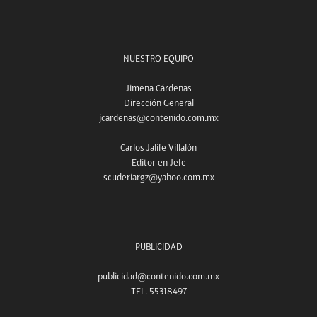
NUESTRO EQUIPO
Jimena Cárdenas
Dirección General
jcardenas@contenido.com.mx
Carlos Jalife Villalón
Editor en Jefe
scuderiargz@yahoo.com.mx
PUBLICIDAD
publicidad@contenido.com.mx
TEL. 55318497