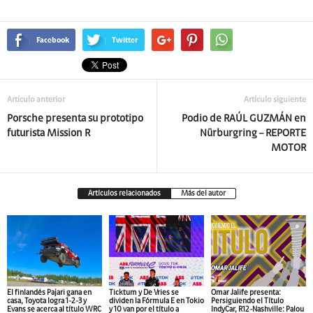
Facebook
Twitter
Artículo anterior
Artículo siguiente
Porsche presenta su prototipo
Podio de RAÚL GUZMÁN en
futurista Mission R
Nürburgring – REPORTE
MOTOR
Artículos relacionados
Más del autor
El finlandés Pajari gana en
Ticktum y De Vries se
Omar Jalife presenta:
casa, Toyota logra 1-2-3 y
dividen la Fórmula E en Tokio
Persiguiendo el Título
Evans se acerca al título WRC
y 10 van por el título a
IndyCar, R12-Nashville: Palou