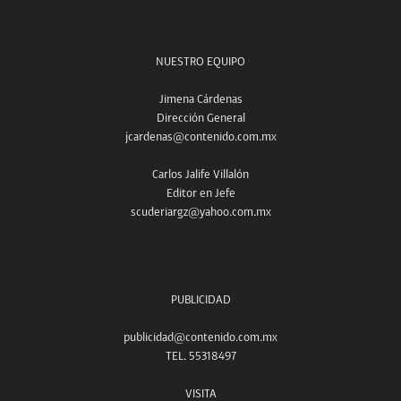
NUESTRO EQUIPO
Jimena Cárdenas
Dirección General
jcardenas@contenido.com.mx
Carlos Jalife Villalón
Editor en Jefe
scuderiargz@yahoo.com.mx
PUBLICIDAD
publicidad@contenido.com.mx
TEL. 55318497
VISITA