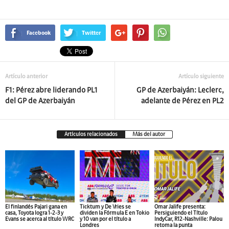
Facebook
Twitter
Artículo anterior
Artículo siguiente
F1: Pérez abre liderando PL1
GP de Azerbaiyán: Leclerc,
del GP de Azerbaiyán
adelante de Pérez en PL2
Artículos relacionados
Más del autor
El finlandés Pajari gana en
Ticktum y De Vries se
Omar Jalife presenta:
casa, Toyota logra 1-2-3 y
dividen la Fórmula E en Tokio
Persiguiendo el Título
Evans se acerca al título WRC
y 10 van por el título a
IndyCar, R12-Nashville: Palou
Londres
retoma la punta