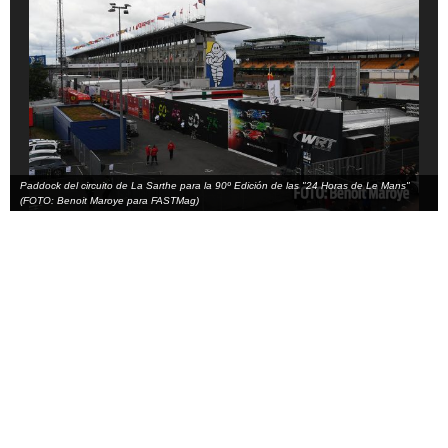
Paddock del circuito de La Sarthe para la 90º Edición de las "24 Horas de Le Mans"
(FOTO: Benoit Maroye para FASTMag)