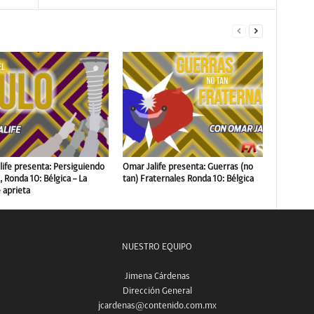
life presenta: Persiguiendo
Omar Jalife presenta: Guerras (no
o, Ronda 10: Bélgica – La
tan) Fraternales Ronda 10: Bélgica
 aprieta
NUESTRO EQUIPO
Jimena Cárdenas
Dirección General
jcardenas@contenido.com.mx