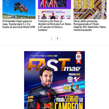
El finlandés Pajari gana en
Ticktum y De Vries se
Omar Jalife presenta:
casa, Toyota logra 1-2-3 y
dividen la Fórmula E en Tokio
Persiguiendo el Título
Evans se acerca al título WRC
y 10 van por el título a
IndyCar, R12-Nashville: Palou
Londres
retoma la punta