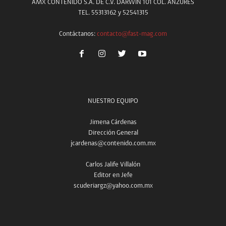
AMX CONTENIDO S.A. DE C.V. DARWIN 101 COL. ANZURES
TEL. 55313162 y 52541315
Contáctanos:
contacto@fast-mag.com
NUESTRO EQUIPO
Jimena Cárdenas
Dirección General
jcardenas@contenido.com.mx
Carlos Jalife Villalón
Editor en Jefe
scuderiargz@yahoo.com.mx