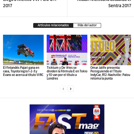
2017
Sentra 2017
Artículos relacionados
Más del autor
El finlandés Pajari gana en
Ticktum y De Vries se
Omar Jalife presenta:
casa, Toyota logra 1-2-3 y
dividen la Fórmula E en Tokio
Persiguiendo el Título
Evans se acerca al título WRC
y 10 van por el título a
IndyCar, R12-Nashville: Palou
Londres
retoma la punta