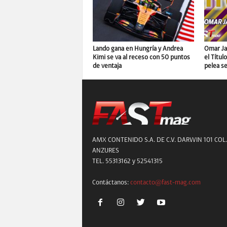
Lando gana en Hungría y Andrea
Omar Ja
Kimi se va al receso con 50 puntos
el Títul
de ventaja
pelea se
AMX CONTENIDO S.A. DE C.V. DARWIN 101 COL.
ANZURES
TEL. 55313162 y 52541315
Contáctanos:
contacto@fast-mag.com