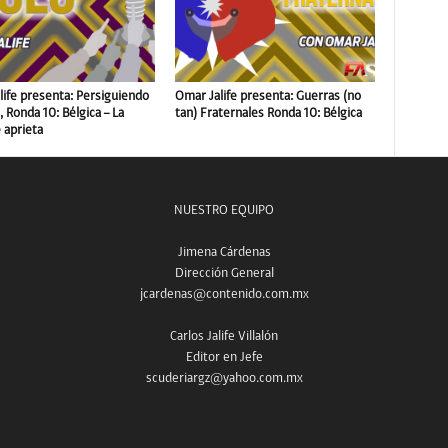
life presenta: Persiguiendo
Omar Jalife presenta: Guerras (no
o, Ronda 10: Bélgica – La
tan) Fraternales Ronda 10: Bélgica
 aprieta
NUESTRO EQUIPO
Jimena Cárdenas
Dirección General
jcardenas@contenido.com.mx
Carlos Jalife Villalón
Editor en Jefe
scuderiargz@yahoo.com.mx