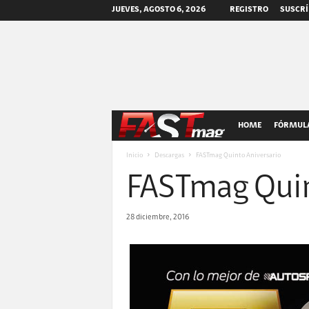
JUEVES, AGOSTO 6, 2026
REGISTRO
SUSCRÍ
F
HOME
FÓRMULA
A
Inicio
Descargas
FASTmag Quinto Aniversario
FASTmag Quin
S
T
28 diciembre, 2016
m
a
g