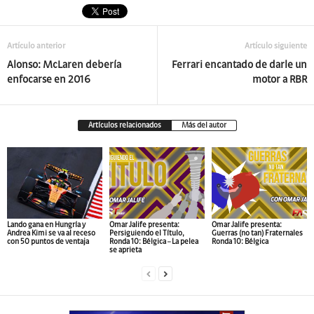
Artículo anterior
Artículo siguiente
Alonso: McLaren debería
Ferrari encantado de darle un
enfocarse en 2016
motor a RBR
Artículos relacionados
Más del autor
Lando gana en Hungría y
Omar Jalife presenta:
Omar Jalife presenta:
Andrea Kimi se va al receso
Persiguiendo el Título,
Guerras (no tan) Fraternales
con 50 puntos de ventaja
Ronda 10: Bélgica – La pelea
Ronda 10: Bélgica
se aprieta