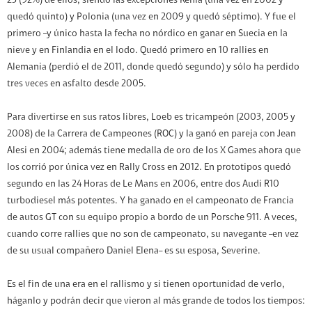
23 (92%) de ellos, siendo las excepciones Kenia (una vez en 2002 y
quedó quinto) y Polonia (una vez en 2009 y quedó séptimo). Y fue el
primero –y único hasta la fecha no nórdico en ganar en Suecia en la
nieve y en Finlandia en el lodo. Quedó primero en 10 rallies en
Alemania (perdió el de 2011, donde quedó segundo) y sólo ha perdido
tres veces en asfalto desde 2005.
Para divertirse en sus ratos libres, Loeb es tricampeón (2003, 2005 y
2008) de la Carrera de Campeones (ROC) y la ganó en pareja con Jean
Alesi en 2004; además tiene medalla de oro de los X Games ahora que
los corrió por única vez en Rally Cross en 2012. En prototipos quedó
segundo en las 24 Horas de Le Mans en 2006, entre dos Audi R10
turbodiesel más potentes. Y ha ganado en el campeonato de Francia
de autos GT con su equipo propio a bordo de un Porsche 911. A veces,
cuando corre rallies que no son de campeonato, su navegante –en vez
de su usual compañero Daniel Elena– es su esposa, Severine.
Es el fin de una era en el rallismo y si tienen oportunidad de verlo,
háganlo y podrán decir que vieron al más grande de todos los tiempos: