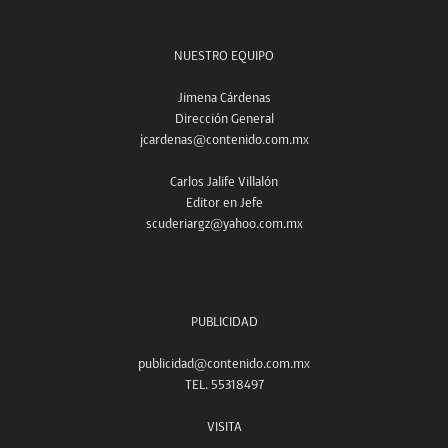
NUESTRO EQUIPO
Jimena Cárdenas
Dirección General
jcardenas@contenido.com.mx
Carlos Jalife Villalón
Editor en Jefe
scuderiargz@yahoo.com.mx
PUBLICIDAD
publicidad@contenido.com.mx
TEL. 55318497
VISITA