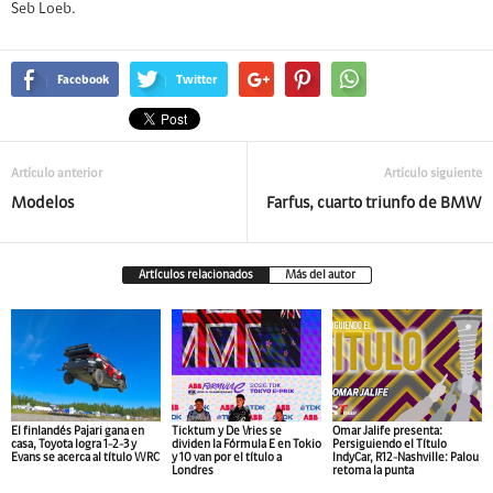
Seb Loeb.
Facebook
Twitter
Artículo anterior
Artículo siguiente
Modelos
Farfus, cuarto triunfo de BMW
Artículos relacionados
Más del autor
El finlandés Pajari gana en
Ticktum y De Vries se
Omar Jalife presenta:
casa, Toyota logra 1-2-3 y
dividen la Fórmula E en Tokio
Persiguiendo el Título
Evans se acerca al título WRC
y 10 van por el título a
IndyCar, R12-Nashville: Palou
Londres
retoma la punta