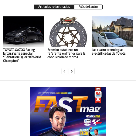
Artículos relacionados
Más del autor
TOYOTA GAZOO Racing
Brembo establece un
Las cuatro tecnologías
lanzará Yaris especial
referente en frenos para la
electrificadas de Toyota
“Sébastien Ogier 9X World
conducción de motos
Champion”