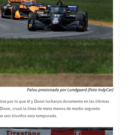
Palou presionado por Lundgaard (Foto IndyCar)
irse por lo que él y Dixon lucharon duramente en las últimas
, Dixon, cruzó la línea de meta menos de medio segundo
a seis triunfos esta temporada.