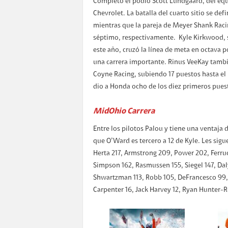
Completó el podio Scott Lundgaard, del eq
Chevrolet. La batalla del cuarto sitio se def
mientras que la pareja de Meyer Shank Raci
séptimo, respectivamente. Kyle Kirkwood, s
este año, cruzó la línea de meta en octava 
una carrera importante. Rinus VeeKay tambi
Coyne Racing, subiendo 17 puestos hasta el
dio a Honda ocho de los diez primeros puest
MidOhio Carrera
Entre los pilotos Palou y tiene una ventaja 
que O’Ward es tercero a 12 de Kyle. Les sig
Herta 217, Armstrong 209, Power 202, Ferruc
Simpson 162, Rasmussen 155, Siegel 147, Daly
Shwartzman 113, Robb 105, DeFrancesco 99, I
Carpenter 16, Jack Harvey 12, Ryan Hunter-R