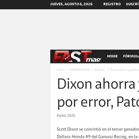
JUEVES, AGOSTO 6, 2026
REGISTRO
SUSCRÍ
F
HOME
FÓRMULA
A
Inicio
MONOPLAZAS
IndyCar
Dixon ahorra y gana e
Dixon ahorra 
S
T
por error, Pa
m
8 julio, 2025
a
Scott Dixon se convirtió en el tercer ganado
Dallara-Honda #9 del Ganassi Racing, en la
g