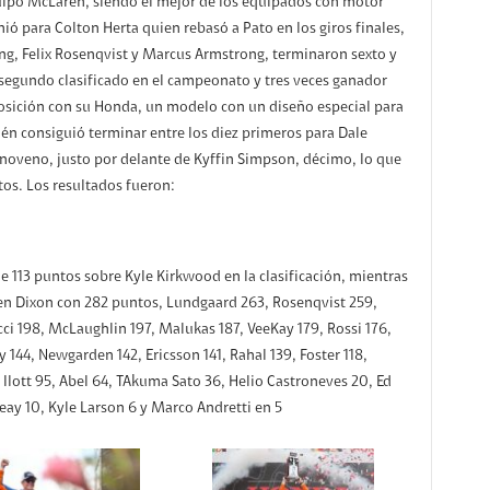
uipo McLaren, siendo el mejor de los equipados con motor
inió para Colton Herta quien rebasó a Pato en los giros finales,
ng, Felix Rosenqvist y Marcus Armstrong, terminaron sexto y
egundo clasificado en el campeonato y tres veces ganador
posición con su Honda, un modelo con un diseño especial para
én consiguió terminar entre los diez primeros para Dale
 noveno, justo por delante de Kyffin Simpson, décimo, lo que
os. Los resultados fueron:
de 113 puntos sobre Kyle Kirkwood en la clasificación, mientras
uen Dixon con 282 puntos, Lundgaard 263, Rosenqvist 259,
ci 198, McLaughlin 197, Malukas 187, VeeKay 179, Rossi 176,
 144, Newgarden 142, Ericsson 141, Rahal 139, Foster 118,
lott 95, Abel 64, TAkuma Sato 36, Helio Castroneves 20, Ed
eay 10, Kyle Larson 6 y Marco Andretti en 5