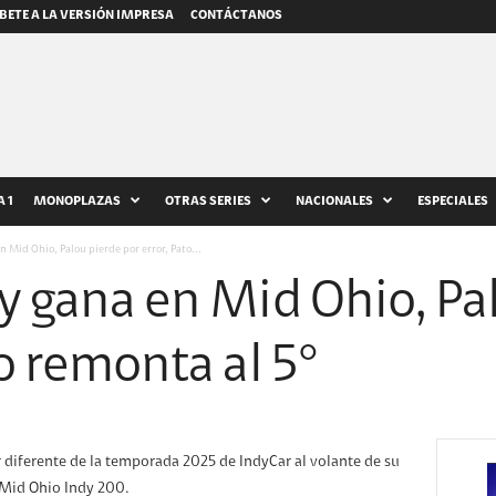
BETE A LA VERSIÓN IMPRESA
CONTÁCTANOS
 1
MONOPLAZAS
OTRAS SERIES
NACIONALES
ESPECIALES
n Mid Ohio, Palou pierde por error, Pato...
y gana en Mid Ohio, Pa
to remonta al 5°
r diferente de la temporada 2025 de IndyCar al volante de su
 Mid Ohio Indy 200.