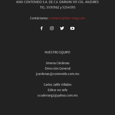
AMX CONTENIDO S.A. DE C.V. DARWIN 101 COL. ANZURES
TEL. 55313162 y 52541315
Contáctanos:
contacto@fast-mag.com
NUESTRO EQUIPO
Jimena Cárdenas
Dirección General
jcardenas@contenido.com.mx
Carlos Jalife Villalón
Editor en Jefe
scuderiargz@yahoo.com.mx