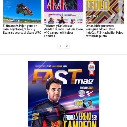
El finlandés Pajari gana en
Ticktum y De Vries se
Omar Jalife presenta:
casa, Toyota logra 1-2-3 y
dividen la Fórmula E en Tokio
Persiguiendo el Título
Evans se acerca al título WRC
y 10 van por el título a
IndyCar, R12-Nashville: Palou
Londres
retoma la punta