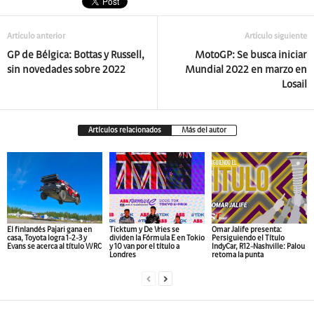
Artículo anterior
Artículo siguiente
GP de Bélgica: Bottas y Russell,
MotoGP: Se busca iniciar
sin novedades sobre 2022
Mundial 2022 en marzo en
Losail
Artículos relacionados
Más del autor
El finlandés Pajari gana en
Ticktum y De Vries se
Omar Jalife presenta:
casa, Toyota logra 1-2-3 y
dividen la Fórmula E en Tokio
Persiguiendo el Título
Evans se acerca al título WRC
y 10 van por el título a
IndyCar, R12-Nashville: Palou
Londres
retoma la punta