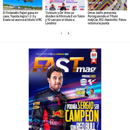
El finlandés Pajari gana en
Ticktum y De Vries se
Omar Jalife presenta:
casa, Toyota logra 1-2-3 y
dividen la Fórmula E en Tokio
Persiguiendo el Título
Evans se acerca al título WRC
y 10 van por el título a
IndyCar, R12-Nashville: Palou
Londres
retoma la punta