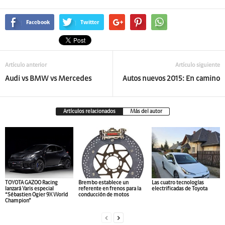
Facebook
Twitter
Artículo anterior
Artículo siguiente
Audi vs BMW vs Mercedes
Autos nuevos 2015: En camino
Artículos relacionados
Más del autor
TOYOTA GAZOO Racing
Brembo establece un
Las cuatro tecnologías
lanzará Yaris especial
referente en frenos para la
electrificadas de Toyota
“Sébastien Ogier 9X World
conducción de motos
Champion”