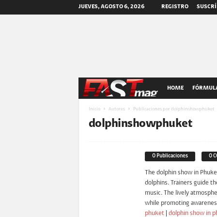
JUEVES, AGOSTO 6, 2026
REGISTRO
SUSCRÍ
F
HOME
FÓRMULA
A
Inicio
Autores
Publicaciones por dolphinshowphuket
dolphinshowphuket
S
T
0 Publicaciones
0 
The dolphin show in Phuket
m
dolphins. Trainers guide t
music. The lively atmospher
a
while promoting awareness
phuket
|
dolphin show in p
g