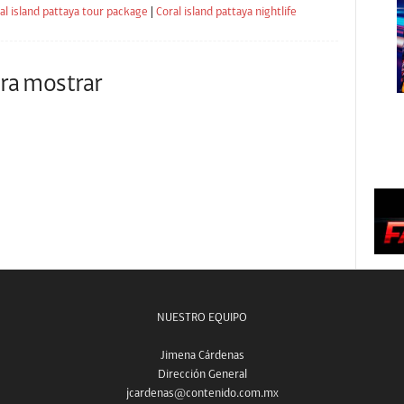
al island pattaya tour package
|
Coral island pattaya nightlife
ra mostrar
NUESTRO EQUIPO
Jimena Cárdenas
Dirección General
jcardenas@contenido.com.mx