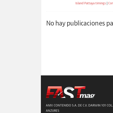
Island Pattaya timings
|
Cor
No hay publicaciones pa
AMX CONTENIDO S.A. DE C.V. DARWIN 101 COL.
ANZURES