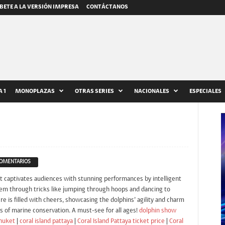
BETE A LA VERSIÓN IMPRESA
CONTÁCTANOS
 1
MONOPLAZAS
OTRAS SERIES
NACIONALES
ESPECIALES
COMENTARIOS
 captivates audiences with stunning performances by intelligent
hem through tricks like jumping through hoops and dancing to
e is filled with cheers, showcasing the dolphins’ agility and charm
 of marine conservation. A must-see for all ages!
dolphin show
huket
|
coral island pattaya
|
Coral Island Pattaya ticket price
|
Coral