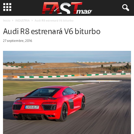
Inicio
INDUSTRIA
Audi R8 estrenará V6 biturbo
Audi R8 estrenará V6 biturbo
27 septiembre, 2016