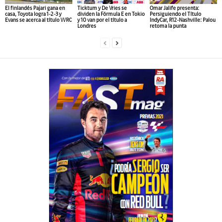
El finlandés Pajari gana en
Ticktum y De Vries se
Omar Jalife presenta:
casa, Toyota logra 1-2-3 y
dividen la Fórmula E en Tokio
Persiguiendo el Título
Evans se acerca al título WRC
y 10 van por el título a
IndyCar, R12-Nashville: Palou
Londres
retoma la punta