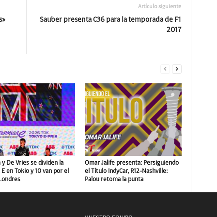
Artículo siguiente
s»
Sauber presenta C36 para la temporada de F1
2017
y De Vries se dividen la
Omar Jalife presenta: Persiguiendo
E en Tokio y 10 van por el
el Título IndyCar, R12-Nashville:
 Londres
Palou retoma la punta