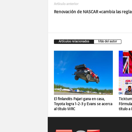
Artículo anterior
Renovación de NASCAR «cambia las regla
Artículos relacionados
Más del autor
El finlandés Pajari gana en casa,
Ticktum 
Toyota logra 1-2-3 y Evans se acerca
Fórmula 
al título WRC
título a