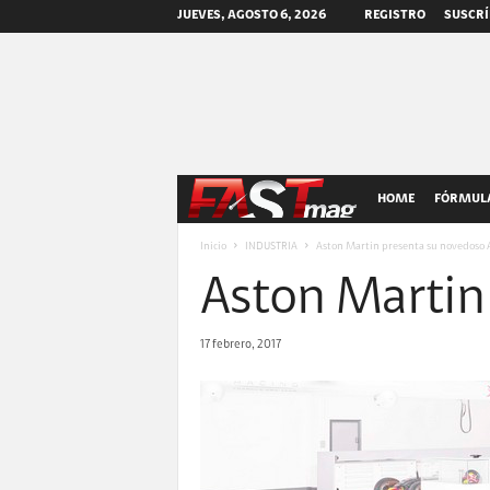
JUEVES, AGOSTO 6, 2026
REGISTRO
SUSCRÍ
F
HOME
FÓRMULA
A
Inicio
INDUSTRIA
Aston Martin presenta su novedoso
Aston Martin
S
T
17 febrero, 2017
m
a
g