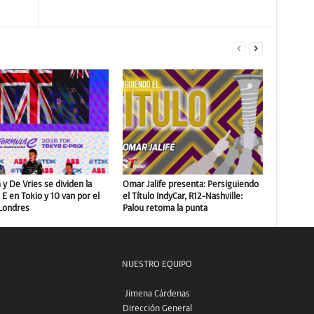
y De Vries se dividen la
Omar Jalife presenta: Persiguiendo
E en Tokio y 10 van por el
el Título IndyCar, R12-Nashville:
 Londres
Palou retoma la punta
NUESTRO EQUIPO
Jimena Cárdenas
Dirección General