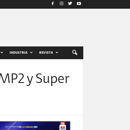
INDUSTRIA
REVISTA
 LMP2 y Super