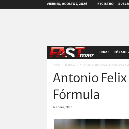
VIERNES, AGOSTO 7, 2026
REGISTRO
SUSCR
F
HOME
FÓRMULA
A
Inicio
Enero 2017
Antonio Felix da Costa trabajará en 
Antonio Felix
S
T
Fórmula
m
17 enero, 2017
a
g