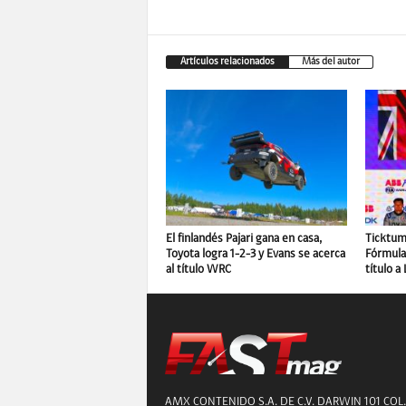
Artículos relacionados
Más del autor
El finlandés Pajari gana en casa,
Ticktum 
Toyota logra 1-2-3 y Evans se acerca
Fórmula 
al título WRC
título a
AMX CONTENIDO S.A. DE C.V. DARWIN 101 COL.