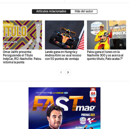
Artículos relacionados
Más del autor
Omar Jalife presenta:
Lando gana en Hungría y
Palou gana el lunes en la
Persiguiendo el Título
Andrea Kimi se va al receso
Nashville 300 y se acerca al
IndyCar, R12-Nashville: Palou
con 50 puntos de ventaja
quinto título; Pato acaba 7°
retoma la punta