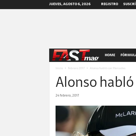
JUEVES, AGOSTO 6, 2026
REGISTRO
SUSCRÍ
F
HOME
FÓRMULA
A
Inicio
Febrero 2017
Alonso habló con Mercedes
Alonso habló
S
T
24 febrero, 2017
m
a
g