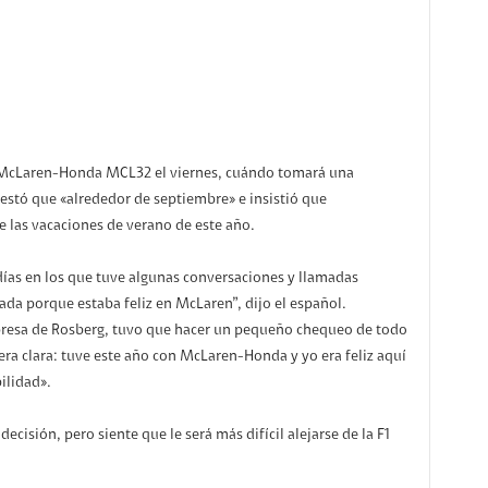
l McLaren-Honda MCL32 el viernes, cuándo tomará una
testó que «alrededor de septiembre» e insistió que
e las vacaciones de verano de este año.
días en los que tuve algunas conversaciones y llamadas
nada porque estaba feliz en McLaren”, dijo el español.
resa de Rosberg, tuvo que hacer un pequeño chequeo de todo
ra clara: tuve este año con McLaren-Honda y yo era feliz aquí
ilidad».
cisión, pero siente que le será más difícil alejarse de la F1