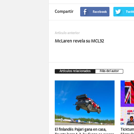
Compartir
Facebook
Twitt
Artículo anterior
McLaren revela su MCL32
Artículos relacionados
Más del autor
El finlandés Pajari gana en casa,
Ticktum 