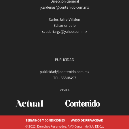
Dirección General
jcardenas@contenido.com.mx
Carlos Jalife Villalón
Editor en Jefe
scuderiargz@yahoo.com.mx
PUBLICIDAD
publicidad@contenido.com.mx
TEL. 55318497
VISITA
TÉRMINOS Y CONDICIONES
AVISO DE PRIVACIDAD
© 2022, Derechos Reservados. AMX Contenido S.A. DE C.V.