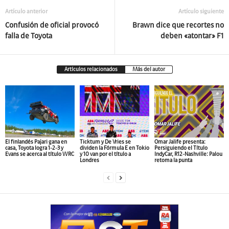
Artículo anterior
Artículo siguiente
Confusión de oficial provocó
Brawn dice que recortes no
falla de Toyota
deben «atontar» F1
Artículos relacionados
Más del autor
El finlandés Pajari gana en
Ticktum y De Vries se
Omar Jalife presenta:
casa, Toyota logra 1-2-3 y
dividen la Fórmula E en Tokio
Persiguiendo el Título
Evans se acerca al título WRC
y 10 van por el título a
IndyCar, R12-Nashville: Palou
Londres
retoma la punta